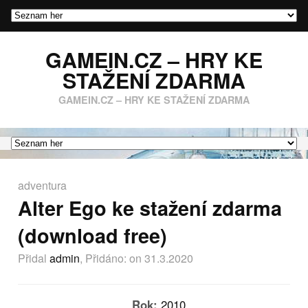
GAMEIN.CZ – HRY KE
STAŽENÍ ZDARMA
GAMEIN.CZ – HRY KE STAŽENÍ ZDARMA
adventura
Alter Ego ke stažení zdarma
(download free)
Přidal
admin
, Přidáno:
on 31.3.2020
Rok:
2010