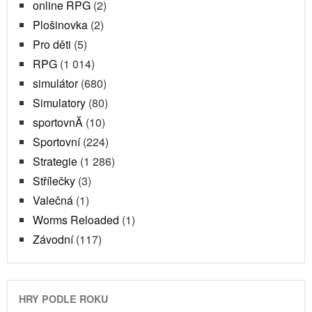
online RPG
(2)
Plošinovka
(2)
Pro děti
(5)
RPG
(1 014)
simulátor
(680)
Simulatory
(80)
sportovnĂ­
(10)
Sportovní
(224)
Strategie
(1 286)
Střílečky
(3)
Valečná
(1)
Worms Reloaded
(1)
Závodní
(117)
HRY PODLE ROKU