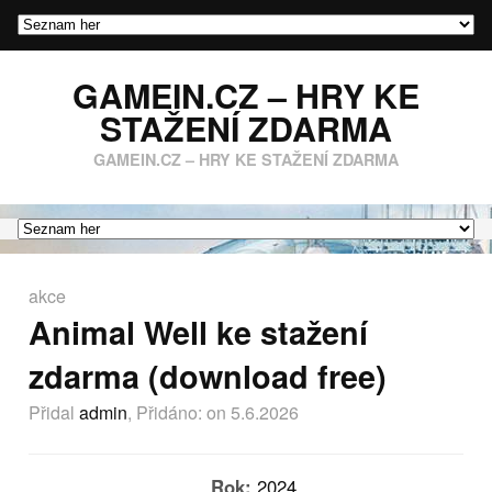
GAMEIN.CZ – HRY KE
STAŽENÍ ZDARMA
GAMEIN.CZ – HRY KE STAŽENÍ ZDARMA
akce
Animal Well ke stažení
zdarma (download free)
Přidal
admin
, Přidáno:
on 5.6.2026
Rok:
2024