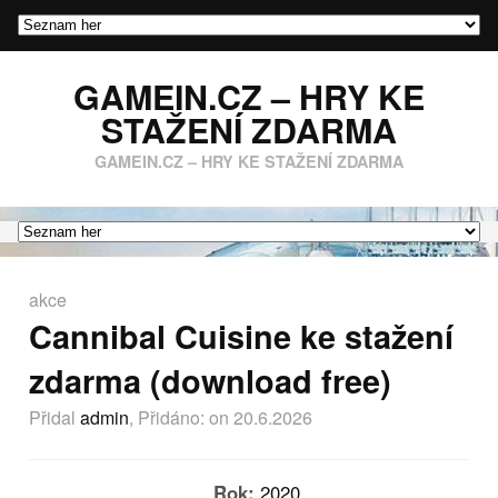
GAMEIN.CZ – HRY KE
STAŽENÍ ZDARMA
GAMEIN.CZ – HRY KE STAŽENÍ ZDARMA
akce
Cannibal Cuisine ke stažení
zdarma (download free)
Přidal
admin
, Přidáno:
on 20.6.2026
Rok:
2020