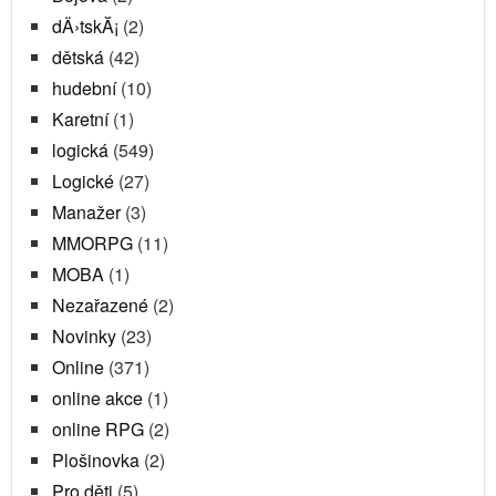
dÄ›tskĂ¡
(2)
dětská
(42)
hudební
(10)
Karetní
(1)
logická
(549)
Logické
(27)
Manažer
(3)
MMORPG
(11)
MOBA
(1)
Nezařazené
(2)
Novinky
(23)
Online
(371)
online akce
(1)
online RPG
(2)
Plošinovka
(2)
Pro děti
(5)