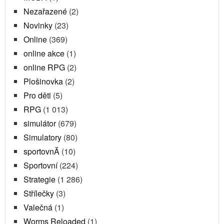
Nezařazené
(2)
Novinky
(23)
Online
(369)
online akce
(1)
online RPG
(2)
Plošinovka
(2)
Pro děti
(5)
RPG
(1 013)
simulátor
(679)
Simulatory
(80)
sportovnĂ­
(10)
Sportovní
(224)
Strategie
(1 286)
Střílečky
(3)
Valečná
(1)
Worms Reloaded
(1)