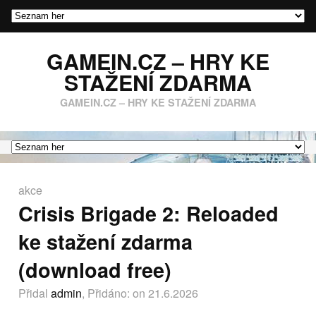
GAMEIN.CZ – HRY KE
STAŽENÍ ZDARMA
GAMEIN.CZ – HRY KE STAŽENÍ ZDARMA
akce
Crisis Brigade 2: Reloaded
ke stažení zdarma
(download free)
Přidal
admin
, Přidáno:
on 21.6.2026