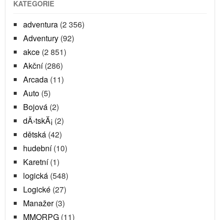
KATEGORIE
adventura
(2 356)
Adventury
(92)
akce
(2 851)
Akční
(286)
Arcada
(11)
Auto
(5)
Bojová
(2)
dÄ›tskĂ¡
(2)
dětská
(42)
hudební
(10)
Karetní
(1)
logická
(548)
Logické
(27)
Manažer
(3)
MMORPG
(11)