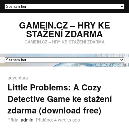
GAMEIN.CZ – HRY KE
STAŽENÍ ZDARMA
GAMEIN.CZ – HRY KE STAŽENÍ ZDARMA
adventura
Little Problems: A Cozy
Detective Game ke stažení
zdarma (download free)
Přidal
admin
, Přidáno:
4 weeks ago