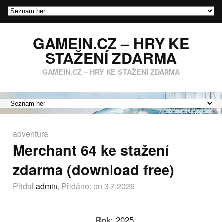
GAMEIN.CZ – HRY KE
STAŽENÍ ZDARMA
GAMEIN.CZ – HRY KE STAŽENÍ ZDARMA
adventura
Merchant 64 ke stažení
zdarma (download free)
Přidal
admin
, Přidáno:
on 3.7.2026
Rok:
2025