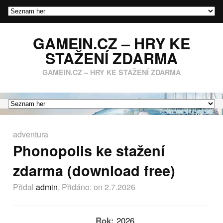
GAMEIN.CZ – HRY KE
STAŽENÍ ZDARMA
GAMEIN.CZ – HRY KE STAŽENÍ ZDARMA
adventura
Phonopolis ke stažení
zdarma (download free)
Přidal
admin
, Přidáno:
on 2.7.2026
Rok:
2026