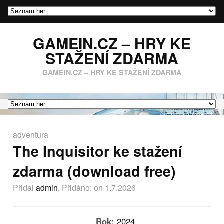
GAMEIN.CZ – HRY KE
STAŽENÍ ZDARMA
GAMEIN.CZ – HRY KE STAŽENÍ ZDARMA
adventura
The Inquisitor ke stažení
zdarma (download free)
Přidal
admin
, Přidáno:
on 1.7.2026
Rok:
2024