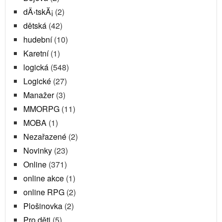
dÄ›tskĂ¡
(2)
dětská
(42)
hudební
(10)
Karetní
(1)
logická
(548)
Logické
(27)
Manažer
(3)
MMORPG
(11)
MOBA
(1)
Nezařazené
(2)
Novinky
(23)
Online
(371)
online akce
(1)
online RPG
(2)
Plošinovka
(2)
Pro děti
(5)