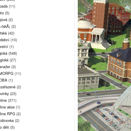
cada
(11)
to
(5)
jová
(2)
›tskĂ¡
(2)
tská
(42)
dební
(10)
retní
(1)
gická
(548)
gické
(27)
nažer
(3)
MORPG
(11)
OBA
(1)
zařazené
(2)
vinky
(23)
line
(371)
line akce
(1)
line RPG
(2)
ošinovka
(2)
o děti
(5)