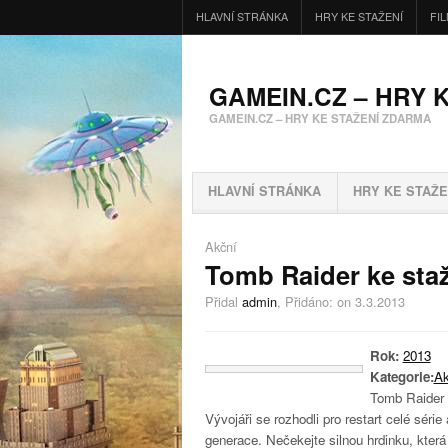
HLAVNÍ STRÁNKA
HRY KE STAŽENÍ
FI
GAMEIN.CZ – HRY 
GAMEIN.CZ – HRY KE STAŽENÍ ZDARMA
HLAVNÍ STRÁNKA
HRY KE STAŽE
Akční
Tomb Raider ke sta
Přidal
admin
, Přidáno:
on 3.3.2013
Rok:
2013
Kategorie:
Ak
Tomb Raider 
Vývojáři se rozhodli pro restart celé sér
generace. Nečekejte silnou hrdinku, která