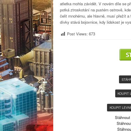
atletka mohla závidět. V novém díle se př
potká ztroskotání na pustém ostrově, kde
čelit mnohému, ale hlavně, musí přežít a
dívky stává bojovnice, kdy lidskost je vy
Post Views:
673
STÁH
KOUPIT 
KOUPIT LEVN
Stáhnout
Stáhnout
Stáhnou