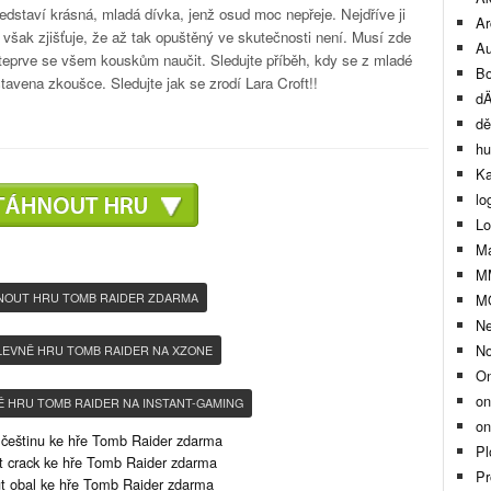
edstaví krásná, mladá dívka, jenž osud moc nepřeje. Nejdříve ji
Ar
 však zjišťuje, že až tak opuštěný ve skutečnosti není. Musí zde
Au
 teprve se všem kouskům naučit. Sledujte příběh, kdy se z mladé
Bo
stavena zkoušce. Sledujte jak se zrodí Lara Croft!!
dÄ
dě
hu
Ka
lo
Lo
Ma
M
NOUT HRU TOMB RAIDER ZDARMA
M
Ne
No
LEVNĚ HRU TOMB RAIDER NA XZONE
On
on
Ě HRU TOMB RAIDER NA INSTANT-GAMING
on
 češtinu ke hře Tomb Raider zdarma
Pl
 crack ke hře Tomb Raider zdarma
Pr
t obal ke hře Tomb Raider zdarma