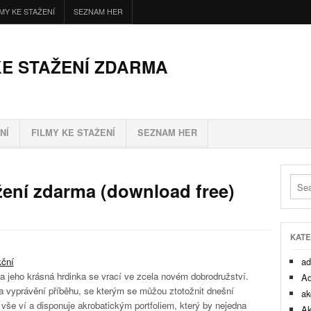
LMY KE STAŽENÍ
SEZNAM HER
KE STAŽENÍ ZDARMA
NÍ
FILMY KE STAŽENÍ
SEZNAM HER
žení zdarma (download free)
KATE
ční
ad
a jeho krásná hrdinka se vrací ve zcela novém dobrodružství.
Ad
ie a vyprávění příběhu, se kterým se můžou ztotožnit dnešní
ak
 vše ví a disponuje akrobatickým portfoliem, který by nejedna
Ak