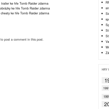
R
 trailer ke hře Tomb Raider zdarma
si
obrázky ke hře Tomb Raider zdarma
 cheaty ke hře Tomb Raider zdarma
Si
sp
Sp
St
St
to post a comment in this post.
Va
Wo
Zá
HRY 
1
199
199
2