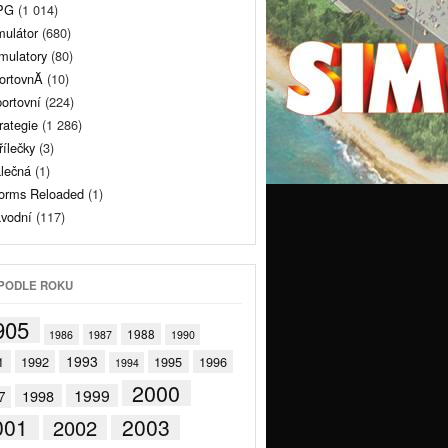
PG
(1 014)
mulátor
(680)
mulatory
(80)
ortovnĂ­
(10)
ortovní
(224)
rategie
(1 286)
řílečky
(3)
lečná
(1)
rms Reloaded
(1)
vodní
(117)
PODLE ROKU
905
1988
1986
1987
1990
1993
1
1992
1995
1996
1994
2000
1999
1998
7
001
2003
2002