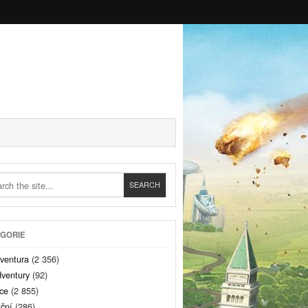
GORIE
ventura
(2 356)
ventury
(92)
ce
(2 855)
ční
(286)