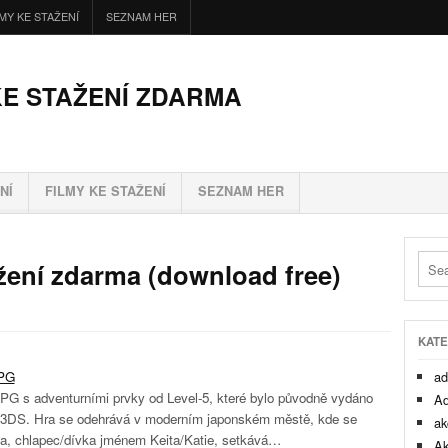
LMY KE STAŽENÍ
SEZNAM HER
KE STAŽENÍ ZDARMA
NÍ
FILMY KE STAŽENÍ
SEZNAM HER
žení zdarma (download free)
KATE
PG
ad
PG s adventurními prvky od Level-5, které bylo původně vydáno
Ad
 3DS. Hra se odehrává v moderním japonském městě, kde se
ak
va, chlapec/dívka jménem Keita/Katie, setkává…
Ak