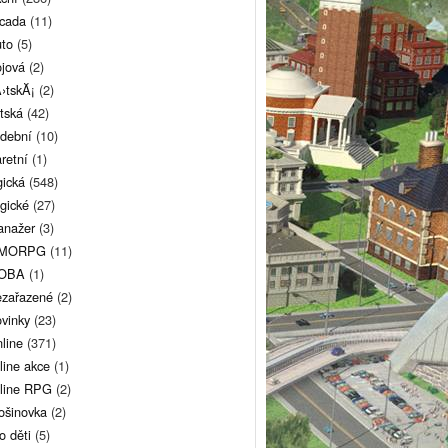
cada
(11)
to
(5)
jová
(2)
›tskĂ¡
(2)
tská
(42)
dební
(10)
retní
(1)
gická
(548)
gické
(27)
nažer
(3)
MORPG
(11)
OBA
(1)
zařazené
(2)
vinky
(23)
line
(371)
line akce
(1)
line RPG
(2)
ošinovka
(2)
o děti
(5)