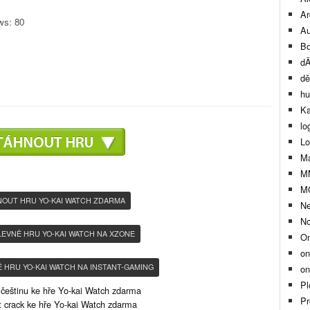
Ar
ews:
80
Au
Bo
dÄ
dě
hu
Ka
lo
Lo
Ma
M
M
NOUT HRU YO-KAI WATCH ZDARMA
Ne
No
LEVNĚ HRU YO-KAI WATCH NA XZONE
On
on
Ě HRU YO-KAI WATCH NA INSTANT-GAMING
on
Pl
češtinu ke hře Yo-kai Watch zdarma
Pr
 crack ke hře Yo-kai Watch zdarma