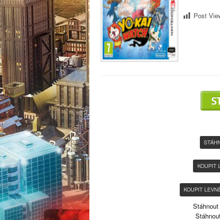
Post Vi
STÁH
KOUPIT 
KOUPIT LEVN
Stáhnout 
Stáhnout