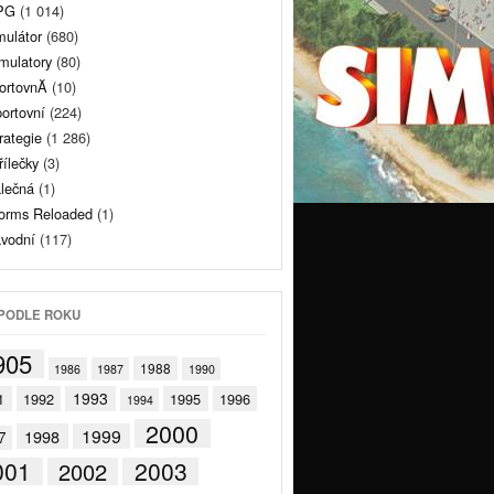
PG
(1 014)
mulátor
(680)
mulatory
(80)
ortovnĂ­
(10)
ortovní
(224)
rategie
(1 286)
řílečky
(3)
lečná
(1)
rms Reloaded
(1)
vodní
(117)
PODLE ROKU
905
1988
1986
1987
1990
1993
1
1992
1995
1996
1994
2000
1999
1998
7
001
2003
2002