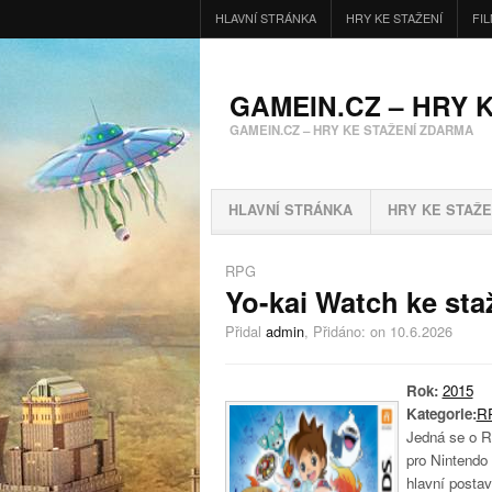
HLAVNÍ STRÁNKA
HRY KE STAŽENÍ
FI
GAMEIN.CZ – HRY 
GAMEIN.CZ – HRY KE STAŽENÍ ZDARMA
HLAVNÍ STRÁNKA
HRY KE STAŽE
RPG
Yo-kai Watch ke sta
Přidal
admin
, Přidáno:
on 10.6.2026
Rok:
2015
Kategorie:
R
Jedná se o R
pro Nintendo
hlavní posta