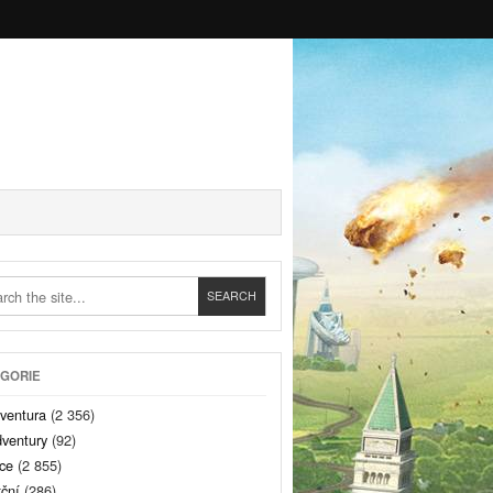
GORIE
ventura
(2 356)
ventury
(92)
ce
(2 855)
ční
(286)