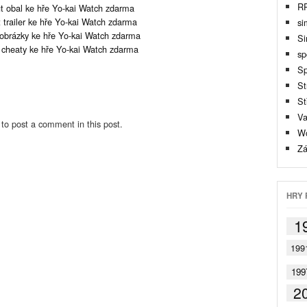
R
t obal ke hře Yo-kai Watch zdarma
 trailer ke hře Yo-kai Watch zdarma
si
obrázky ke hře Yo-kai Watch zdarma
Si
 cheaty ke hře Yo-kai Watch zdarma
sp
Sp
St
St
Va
to post a comment in this post.
Wo
Zá
HRY 
1
199
199
2